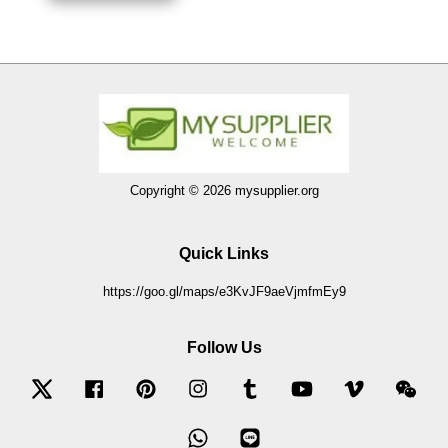
Copyright © 2026 mysupplier.org
Quick Links
https://goo.gl/maps/e3KvJF9aeVjmfmEy9
Follow Us
Twitter
Facebook
Pinterest
Instagram
Tumblr
YouTube
Vimeo
Wec
Whatsapp
Line