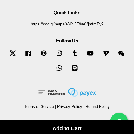
Quick Links
https://goo.gl/maps/e3KvJF9aeVjmfmEy9
Follow Us
Twitter
Facebook
Pinterest
Instagram
Tumblr
YouTube
Vimeo
Wec
Whatsapp
Line
Terms of Service
|
Privacy Policy
|
Refund Policy
?
Add to Cart