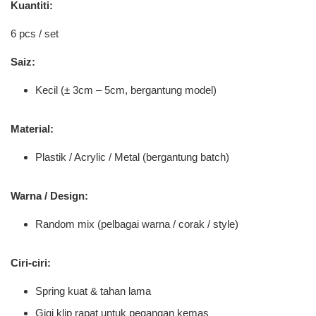
Kuantiti:
6 pcs / set
Saiz:
Kecil (± 3cm – 5cm, bergantung model)
Material:
Plastik / Acrylic / Metal (bergantung batch)
Warna / Design:
Random mix (pelbagai warna / corak / style)
Ciri-ciri:
Spring kuat & tahan lama
Gigi klip rapat untuk pegangan kemas