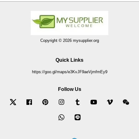
Copyright © 2026 mysupplier.org
Quick Links
https://goo.gl/maps/e3KvJF9aeVjmfmEy9
Follow Us
Twitter
Facebook
Pinterest
Instagram
Tumblr
YouTube
Vimeo
Wec
Whatsapp
Line