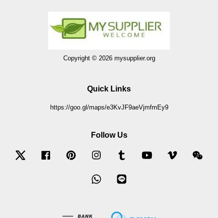
Copyright © 2026 mysupplier.org
Quick Links
https://goo.gl/maps/e3KvJF9aeVjmfmEy9
Follow Us
Twitter
Facebook
Pinterest
Instagram
Tumblr
YouTube
Vimeo
Wec
Whatsapp
Line