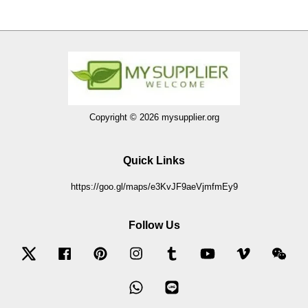
Copyright © 2026 mysupplier.org
Quick Links
https://goo.gl/maps/e3KvJF9aeVjmfmEy9
Follow Us
Twitter
Facebook
Pinterest
Instagram
Tumblr
YouTube
Vimeo
Wec
Whatsapp
Line