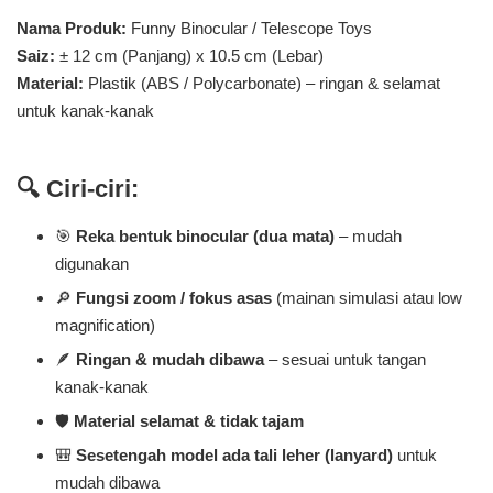
Nama Produk:
Funny Binocular / Telescope Toys
Saiz:
± 12 cm (Panjang) x 10.5 cm (Lebar)
Material:
Plastik (ABS / Polycarbonate) – ringan & selamat
untuk kanak-kanak
🔍 Ciri-ciri:
🎯
Reka bentuk binocular (dua mata)
– mudah
digunakan
🔎
Fungsi zoom / fokus asas
(mainan simulasi atau low
magnification)
🪶
Ringan & mudah dibawa
– sesuai untuk tangan
kanak-kanak
🛡️
Material selamat & tidak tajam
🎒
Sesetengah model ada tali leher (lanyard)
untuk
mudah dibawa