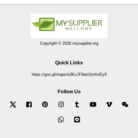
Copyright © 2026 mysupplier.org
Quick Links
https://goo.gl/maps/e3KvJF9aeVjmfmEy9
Follow Us
Twitter
Facebook
Pinterest
Instagram
Tumblr
YouTube
Vimeo
Wec
Whatsapp
Line