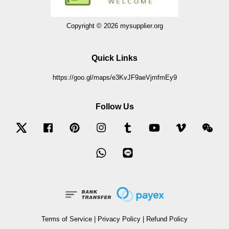
Copyright © 2026 mysupplier.org
Quick Links
https://goo.gl/maps/e3KvJF9aeVjmfmEy9
Follow Us
Twitter
Facebook
Pinterest
Instagram
Tumblr
YouTube
Vimeo
Wec
Whatsapp
Line
Terms of Service
|
Privacy Policy
|
Refund Policy