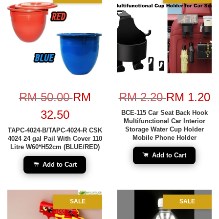
RM 50.00
RM
RM 2.20
RM 1.20
32.50
BCE-115 Car Seat Back Hook
Multifunctional Car Interior
Storage Water Cup Holder
TAPC-4024-B/TAPC-4024-R CSK
Mobile Phone Holder
4024 24 gal Pail With Cover 110
Litre W60*H52cm (BLUE/RED)
Add to Cart
Add to Cart
SALE
SALE