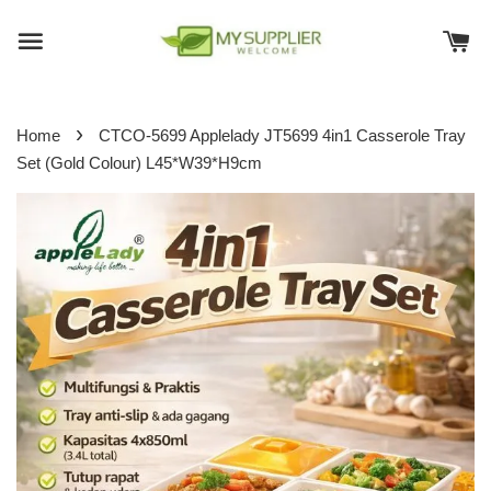
›
Home
CTCO-5699 Applelady JT5699 4in1 Casserole Tray
Set (Gold Colour) L45*W39*H9cm