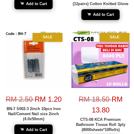
Add to Cart
(12pairs) Cotton Knitted Glove
Add to Cart
SALE
SALE
RM 2.50
RM 1.20
RM 18.50
RM
13.80
BN-7 S002-3 2inch 10pcs Iron
Nail/Cement Nail size 2inch
(4.0x50mm)
CTS-08 KCA Premium
Bathroom Tissue Roll 3ply
Add to Cart
(8000sheets*10Rolls)