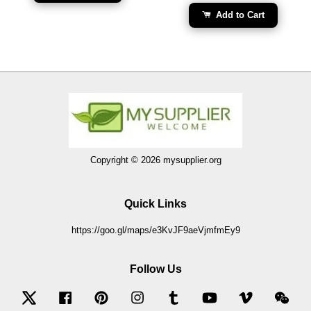
Add to Cart
Copyright © 2026 mysupplier.org
Quick Links
https://goo.gl/maps/e3KvJF9aeVjmfmEy9
Follow Us
Twitter
Facebook
Pinterest
Instagram
Tumblr
YouTube
Vimeo
Wec