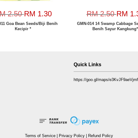
M 2.50
RM 1.30
RM 2.50
RM 1.
11 Goa Bean Seeds/Biji Benih
GMN-014 14 Swamp Cabbage Se
Kecipir *
Benih Sayur Kangkung*
Quick Links
https://goo.gl/maps/e3KvJF9aeVj
Terms of Service
|
Privacy Policy
|
Refund Policy