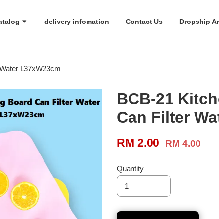
atalog
delivery infomation
Contact Us
Dropship An
r Water L37xW23cm
BCB-21 Kitc
Can Filter W
RM 2.00
RM 4.00
Quantity