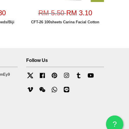
30
RM 5.50
RM 3.10
eds/Biji
CFT-26 100sheets Carina Facial Cotton
Follow Us
mfmEy9
Twitter
Facebook
Pinterest
Instagram
Tumblr
YouTube
Vimeo
Wechat
Whatsapp
Line
?