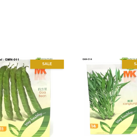
SALE
S