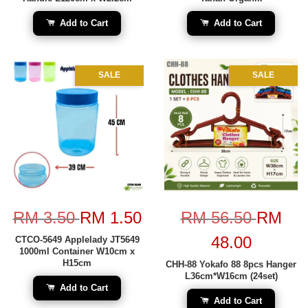
Add to Cart
Add to Cart
SALE
SALE
RM 3.50
RM 1.50
RM 56.50
RM
48.00
CTCO-5649 Applelady JT5649
1000ml Container W10cm x
H15cm
CHH-88 Yokafo 88 8pcs Hanger
L36cm*W16cm (24set)
Add to Cart
Add to Cart