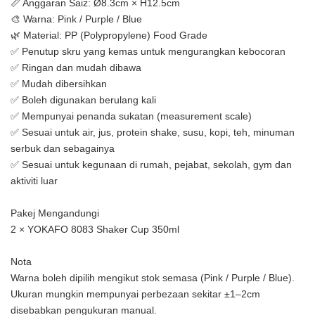
📏 Anggaran Saiz: Ø8.3cm × H12.5cm
🎨 Warna: Pink / Purple / Blue
🌿 Material: PP (Polypropylene) Food Grade
✅ Penutup skru yang kemas untuk mengurangkan kebocoran
✅ Ringan dan mudah dibawa
✅ Mudah dibersihkan
✅ Boleh digunakan berulang kali
✅ Mempunyai penanda sukatan (measurement scale)
✅ Sesuai untuk air, jus, protein shake, susu, kopi, teh, minuman
serbuk dan sebagainya
✅ Sesuai untuk kegunaan di rumah, pejabat, sekolah, gym dan
aktiviti luar
Pakej Mengandungi
2 × YOKAFO 8083 Shaker Cup 350ml
Nota
Warna boleh dipilih mengikut stok semasa (Pink / Purple / Blue).
Ukuran mungkin mempunyai perbezaan sekitar ±1–2cm
disebabkan pengukuran manual.