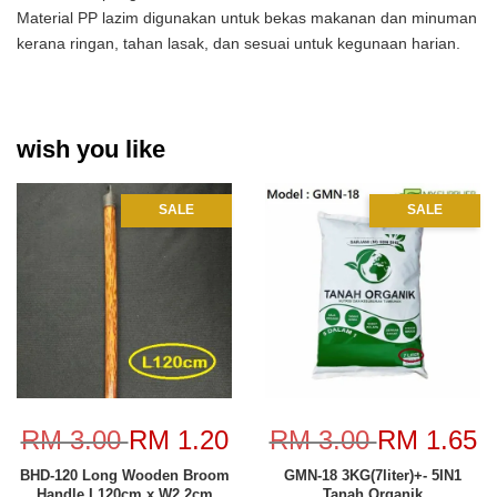
Material PP lazim digunakan untuk bekas makanan dan minuman
kerana ringan, tahan lasak, dan sesuai untuk kegunaan harian.
wish you like
SALE
SALE
RM 3.00
RM 1.20
RM 3.00
RM 1.65
BHD-120 Long Wooden Broom
GMN-18 3KG(7liter)+- 5IN1
Handle L120cm x W2.2cm
Tanah Organik