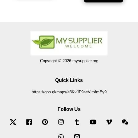
Copyright © 2026 mysupplier.org
Quick Links
https://goo.gl/maps/e3KvJF9aeVjmfmEy9
Follow Us
Twitter
Facebook
Pinterest
Instagram
Tumblr
YouTube
Vimeo
Wec
Whatsapp
Line